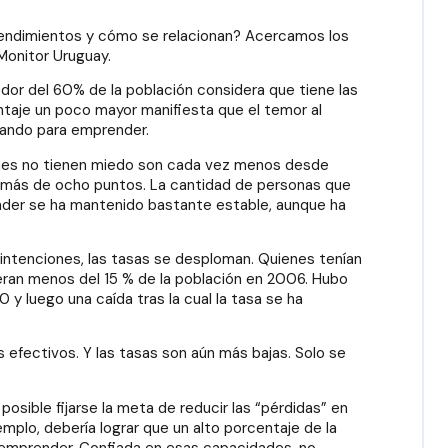
rendimientos y cómo se relacionan? Acercamos los
Monitor Uruguay.
dor del 60% de la población considera que tiene las
taje un poco mayor manifiesta que el temor al
enando para emprender.
enes no tienen miedo son cada vez menos desde
ó más de ocho puntos. La cantidad de personas que
der se ha mantenido bastante estable, aunque ha
intenciones, las tasas se desploman. Quienes tenían
eran menos del 15 % de la población en 2006. Hubo
y luego una caída tras la cual la tasa se ha
fectivos. Y las tasas son aún más bajas. Solo se
posible fijarse la meta de reducir las “pérdidas” en
emplo, debería lograr que un alto porcentaje de la
 emprender. Confiada en esas capacidades, no