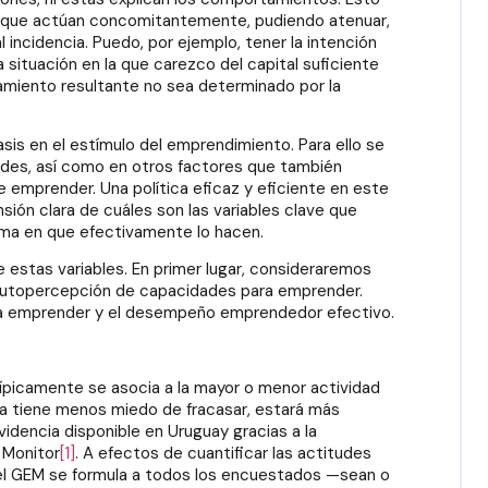
s que actúan concomitantemente, pudiendo atenuar,
al incidencia. Puedo, por ejemplo, tener la intención
situación en la que carezco del capital suficiente
tamiento resultante no sea determinado por la
is en el estímulo del emprendimiento. Para ello se
udes, así como en otros factores que también
e emprender. Una política eficaz y eficiente en este
sión clara de cuáles son las variables clave que
orma en que efectivamente lo hacen.
e estas variables. En primer lugar, consideraremos
a autopercepción de capacidades para emprender.
ra emprender y el desempeño emprendedor efectivo.
típicamente se asocia a la mayor o menor actividad
a tiene menos miedo de fracasar, estará más
idencia disponible en Uruguay gracias a la
 Monitor
[1]
. A efectos de cuantificar las actitudes
del GEM se formula a todos los encuestados —sean o